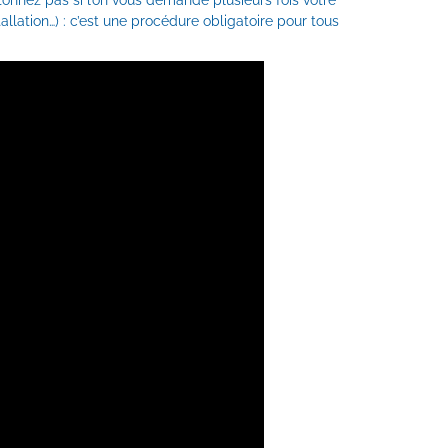
tonnez pas si l’on vous demande plusieurs fois votre
stallation…) : c’est une procédure obligatoire pour tous