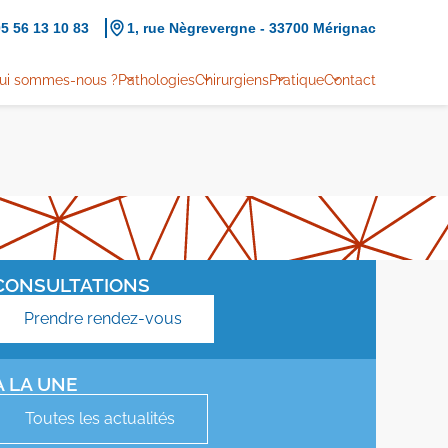
5 56 13 10 83
1, rue Nègrevergne - 33700 Mérignac
ui sommes-nous ?
Pathologies
Chirurgiens
Pratique
Contact
CONSULTATIONS
Prendre rendez-vous
À LA UNE
Toutes les actualités