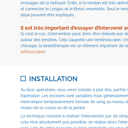
envisager de la nettoyer. Enfin, si le tendon est très abî
et connecter le
Longus
et le
Brevis
ensemble. Seul le tendo
deux peuvent être impliqués.
Il est très important d’essayer d’intervenir a
Si c’est le cas, l’intervention peut donc être réalisée par
autour des tendons. Cela s’appelle une tendinoscopie, c’e
chirurgie, la kinésithérapie est un élément important de la
arthroscopie
)
INSTALLATION
Au bloc opératoire, vous serez installé à plat dos, parfoi
l’opération. Les incisions sont variables mais généralement
interrompre temporairement l’arrivée de sang au niveau de
niveau de la cuisse ou de la jambe.
La technique consiste à réaliser l’intervention par de sim
cela n’est absolument pas possible, on réalise alors l’inter