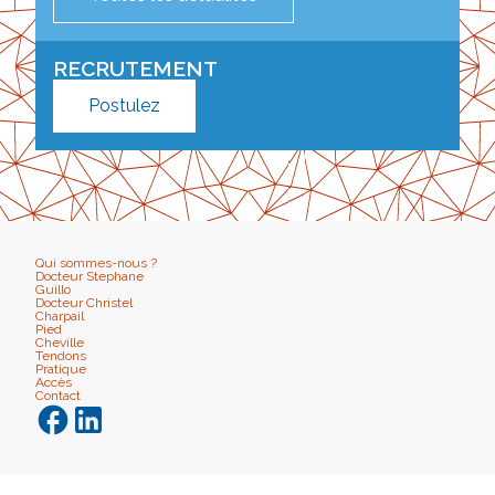
RECRUTEMENT
Postulez
Qui sommes-nous ?
Docteur Stephane
Guillo
Docteur Christel
Charpail
Pied
Cheville
Tendons
Pratique
Accès
Contact