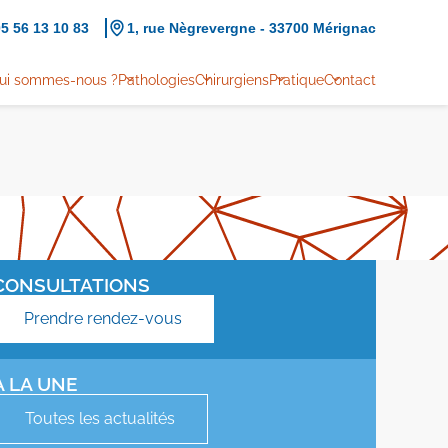
5 56 13 10 83
1, rue Nègrevergne - 33700 Mérignac
ui sommes-nous ?
Pathologies
Chirurgiens
Pratique
Contact
CONSULTATIONS
Prendre rendez-vous
À LA UNE
Toutes les actualités